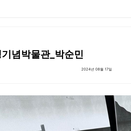
쟁기념박물관_박순민
2024년 08월 17일