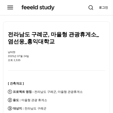

로그인
전라남도 구례군, 마을형 관광휴게소_
염선웅_홍익대학교
남태현
2025년 07월 24일
조회 2,535
[ 건축개요 ]
① 프로젝트 명칭
:
전라남도 구례군, 마을형 관광휴게소
② 용도 :
마을형 관광 휴게소
③ 대상지 :
전라남도 구례군