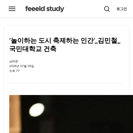

로그인
‘놀이하는 도시 축제하는 인간’_김민철_
국민대학교 건축
남태현
2026년 07월 05일
조회 77